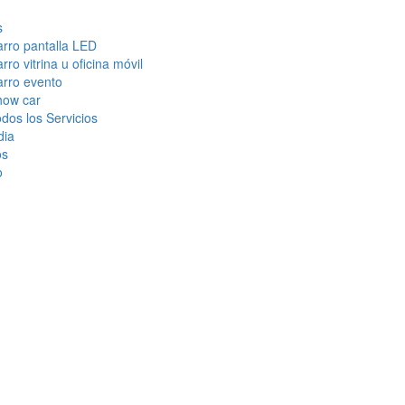
s
rro pantalla LED
rro vitrina u oficina móvil
rro evento
how car
dos los Servicios
dia
os
o