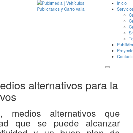
Inicio
Servicio
Ca
Ca
Ca
S
To
PubliMe
Proyect
Contact
Medios alternativos para la
ivos
as, medios alternativos que
idad que se puede alcanzar
tividad y un buen plan de