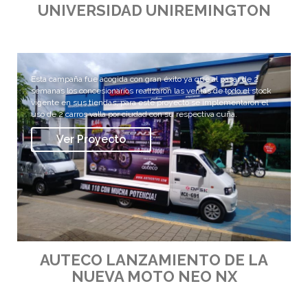
UNIVERSIDAD
UNIREMINGTON
Esta campaña fue acogida con gran éxito ya que al pasar de 2
semanas los concesionarios realizaron las ventas de todo el stock
vigente en sus tiendas, para este proyecto se implementaron el
uso de 2 carros valla por ciudad con su respectiva cuña.
Ver Proyecto
AUTECO
LANZAMIENTO DE LA
NUEVA MOTO NEO NX