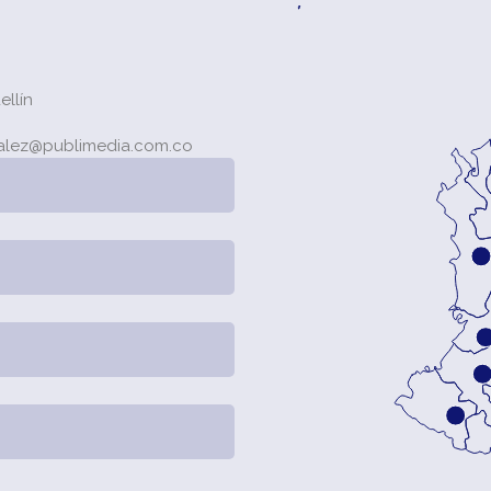
llín
alez@publimedia.com.co